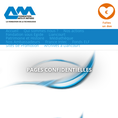
Accueil
Qui sommes nous ?
Nos actions
Fondation sous Egide
Liancourt
Patrimoine et Histoire
Médiathèque
Nos Ambassadeurs
France Intec
Fonds ELF
Sites de Promotion
Archives à Liancourt
PAGES CONFIDENTIELLES