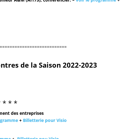
===========================
ntres de la Saison 2022-2023
* * * *
ment des entreprises
rogramme
+
Billetterie pour Visio
ramme
+
Billetterie pou Visio