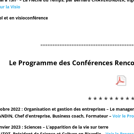
ur la Visio
el et en visioconférence
=======================================
Le Programme des Conf
érences Renco
* * * * * * * * 
obre 2022 : Organisation et gestion des entreprises – Le manage
ANDIN, Chef d’entreprise, Business coach, Formateur –
Voir le P
vier 2023 : Sciences – L’apparition de la vie sur terre
AUTOT, Président de Science et Culture en Picardie –
Voir le Prog