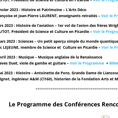
nvier 2023 : Histoire et Patrimoine – L’Arts Déco
ançoise et Jean-Pierre LAURENT, enseignants retraités –
Voir le 
 2023 : Histoire de l’aviation – 1er vol de l’avion des frères Wrig
AUTOT, Président de Science et Culture en Picardie –
Voir le Prog
rs 2023 : Sciences – Un petit aperçu simple du monde quantiqu
c LEJEUNE, membre de Science et Culture en Picardie –
Voir le 
vril 2023 : Musique – Musique anglaise de la Renaissance
eves Duet, viole de gambe et guitare –
Voir le Programme
+
Bille
i 2023 : Histoire – Antoinette de Pons, Grande Dame de Liancou
ignot, ingénieur A&M (Cl160), historien de la Fondation Arts et M
=======================================
Le Programme des Conf
érences Renco