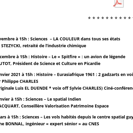
* * * * * * * * * * 
vembre à 15h : Sciences – LA COULEUR dans tous ses états
 STEZYCKI, retraité de l’industrie chimique
embre à 15h : Histoire – Le « Spitfire » : un avion de légende
AUTOT, Président de Science et Culture en Picardie
vier 2021 à 15h : Histoire – Eurasiafrique 1961 : 2 gadzarts en vo
r Philippe CHARLES
iginale Luis EL DUENDE * voix off Sylvie CHARLES) Ciné-confére
vier à 15h : Sciences – Le spatial Indien
ACQUART, Conseillère Valorisation Patrimoine Espace
rs à 15h : Sciences – Les vols habités depuis le centre spatial gu
he BONNAL, ingénieur « expert sénior » au CNES