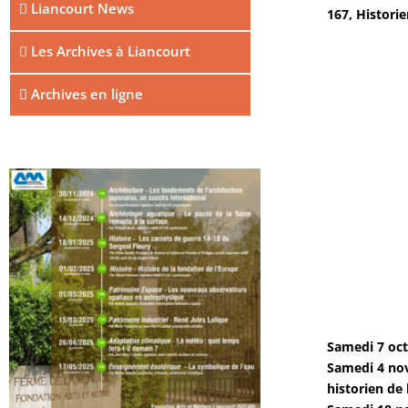
Liancourt News
167, Historie
Les Archives à Liancourt
Archives en ligne
Samedi 7 oct
Samedi 4 nov
historien de