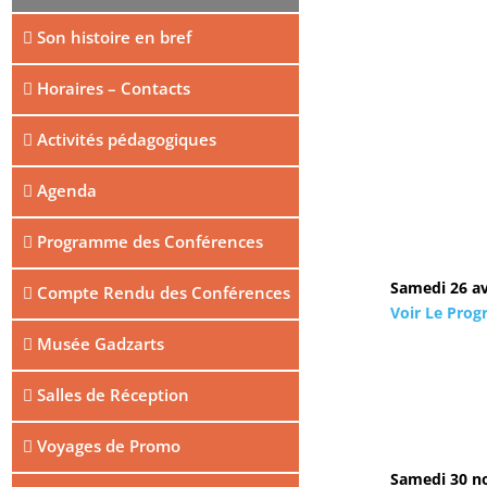
Son histoire en bref
Horaires – Contacts
Activités pédagogiques
Agenda
Programme des Conférences
Samedi 26 av
Compte Rendu des Conférences
Voir Le Pro
Musée Gadzarts
Salles de Réception
Voyages de Promo
Samedi 30 n