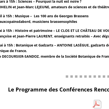
rs à 15h : Sciences – Pourquoi la nuit est noire ?
DHELIN et Jean-Marc LEJEUNE, amateurs de sciences et de théâtr
il à 15h : Musique – Les 100 ans de Georges Brassens
auxcopainsdabord, musiciens brassensophiles
i à 15h : Histoire et patrimoine – LE CLOS ET LE CHÂTEAU DE V
ançoise et Jean-Pierre LAURENT, enseignants retraités –
Avec dégu
i à 15h : Botanique et Gadzarts – ANTOINE LASÈGUE, gadzarts dev
nique de France.
e DECOURSIER-SANDOZ, membre de la Société Botanique de France
= = = = = = = = = 
Le Programme des Conf
érences Renco