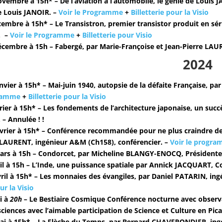
vembre à 15h* – De l’aviation à l’automobile, le génie de Louis 
de Louis JANOIR. –
Voir le Programme
+
Billetterie pour la Visio
embre à 15h* – Le Transistron, premier transistor produit en sé
. –
Voir le Programme
+
Billetterie pour Visio
écembre à 15h – Fabergé,
par Marie-Françoise et Jean-Pierre LAU
2024
vier à 15h* – Mai-juin 1940, autopsie de la défaite Française,
par
gramme
+
Billetterie pour la Visio
rier à 15h* – Les fondements de l’architecture japonaise, un succ
 – Annulée ! !
vrier à 15h* – Conférence recommandée pour ne plus craindre de
 LAURENT, ingénieur A&M (Ch158), conférencier. –
Voir le progr
ars à 15h – Condorcet,
par Micheline BLANGY-ENOCQ, Présidente 
il à 15h – L’Inde, une puissance spatiale
par Annick JACQUART, Con
ril à 15h* – Les monnaies des évangiles,
par Daniel PATARIN, ing
ur la Visio
i à
20h
– Le Bestiaire Cosmique Conférence nocturne avec observ
ciences avec l’aimable participation de Science et Culture en Pica
i à 15h* – La Flèche du Temps,
par Bernard CHAVERONDIER, ingé