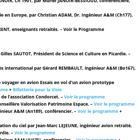
JANOIR, Ch 1901,
par Muriel JANOIR-BESSIOUD, conférencière,
rie en Europe,
par Christian ADAM, Dr. Ingénieur A&M (Ch177),
RENT, enseignants retraités. – Voir le Programme
 Gilles SAUTOT, Président de Science et Culture en Picardie. –
ès international
par Gérard REMBAULT, ingénieur A&M (Bo167),
 voyager en avion Essais en vol d’un avion prototype
amme
+
Billetterie pour la Visio
de l’association Condorcet. –
Voir le programme
seillère Valorisation Patrimoine Espace. –
Voir le programme
énieur A&M (An189), conférencier. –
Voir le programme
+
ation du ciel
par Jean-Marc LEJEUNE, ingénieur avion retraité,
rdie. –
Voir le programme
nieur A&M (Ai175), conférencier. –
Voir le programme
+