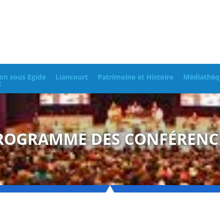
on sous Egide
Liancourt
Patrimoine et Histoire
Médiathèq
t
ROGRAMME DES CONFÉRENC