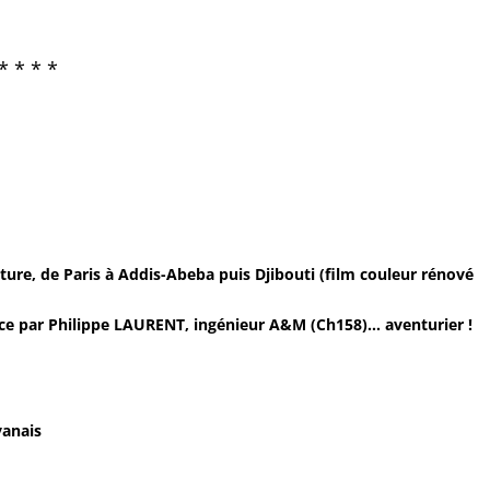
* * * *
iture, de Paris à Addis-Abeba puis Djibouti (film couleur rénové
nce par Philippe LAURENT, ingénieur A&M (Ch158)… aventurier !
yanais