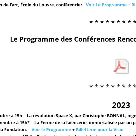
n de l’art, École du Louvre, conférencier.
Voir Le Programme
+
Bi
* * * * * * * * 
Le
Programme des Conférences Rencon
* * * * * * * * 
2023
obre à 15h –
La
révolution
Spac
e X,
par Christophe BONNAL, ingé
embre à 15h* – La Ferme de la faïencerie, immortalisée par un p
 la Fondation. –
Voir le Programme
+
Billetterie pour la Visio