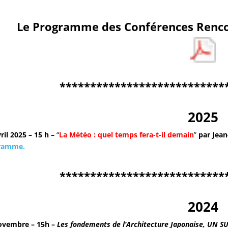
Le Programme des Conférences Renco
***************************
2025
ril 2025 – 15 h –
“
La Météo :
quel temps fera-t-il demain
”
par Jean
gramme.
***************************
2024
ovembre – 15h –
Les fondements de l’Architecture Japonaise, UN