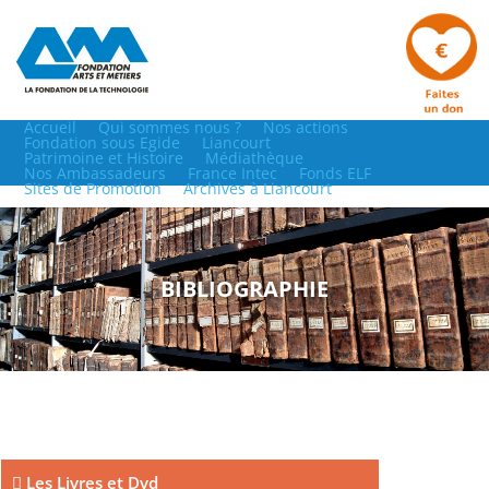
Accueil
Qui sommes nous ?
Nos actions
Fondation sous Egide
Liancourt
Patrimoine et Histoire
Médiathèque
Nos Ambassadeurs
France Intec
Fonds ELF
Sites de Promotion
Archives à Liancourt
BIBLIOGRAPHIE
Les Livres et Dvd