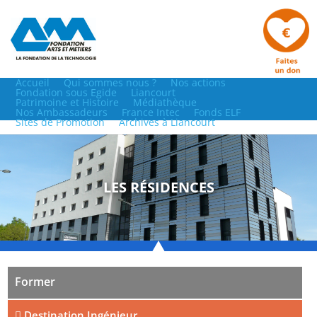
Accueil
Qui sommes nous ?
Nos actions
Fondation sous Egide
Liancourt
Patrimoine et Histoire
Médiathèque
Nos Ambassadeurs
France Intec
Fonds ELF
Sites de Promotion
Archives à Liancourt
LES RÉSIDENCES
Former
Destination Ingénieur