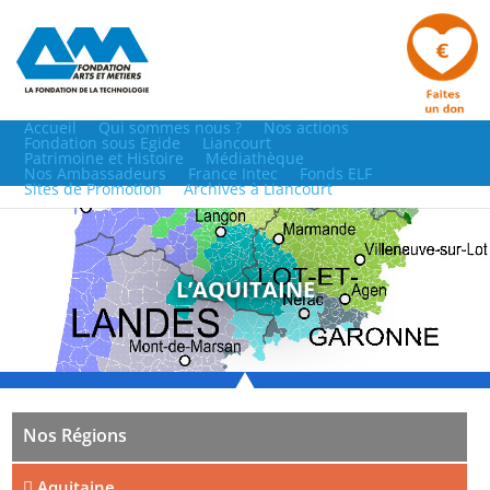
Accueil
Qui sommes nous ?
Nos actions
Fondation sous Egide
Liancourt
Patrimoine et Histoire
Médiathèque
Nos Ambassadeurs
France Intec
Fonds ELF
Sites de Promotion
Archives à Liancourt
L’AQUITAINE
Nos Régions
Aquitaine