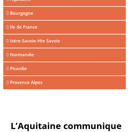
Bourgogne
Ile de France
Isère-Savoie-Hte Savoie
Normandie
Picardie
Provence Alpes
L’Aquitaine communique