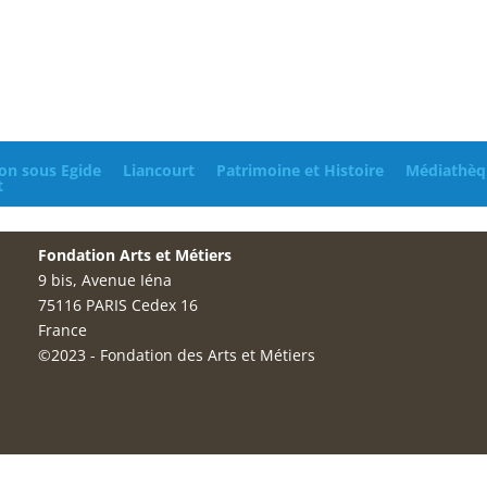
on sous Egide
Liancourt
Patrimoine et Histoire
Médiathèq
t
Fondation Arts et Métiers
9 bis, Avenue Iéna
75116 PARIS Cedex 16
France
©2023 - Fondation des Arts et Métiers